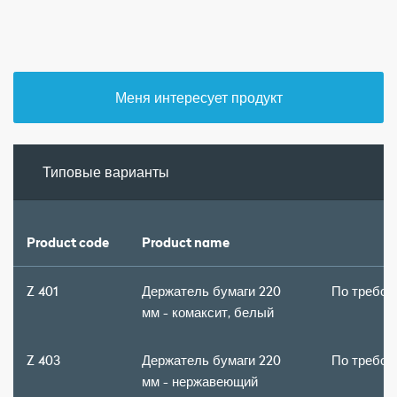
Меня интересует продукт
Типовые варианты
Product code
Product name
Z 401
Держатель бумаги 220
По требов
мм - комаксит, белый
Z 403
Держатель бумаги 220
По требов
мм - нержавеющий