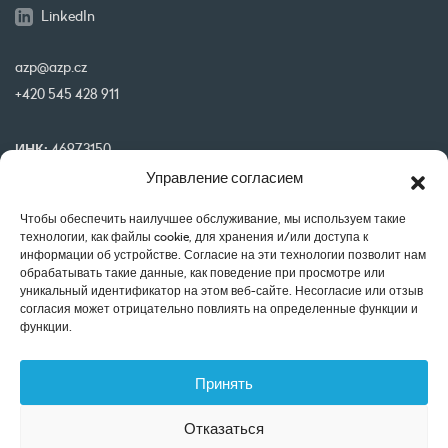
LinkedIn
azp@azp.cz
+420 545 428 911
ИНК:
46973150
Управление согласием
ИНН:
CZ46973150
IBAN:
CZ32 0800 0000 0000 0951 3312
Чтобы обеспечить наилучшее обслуживание, мы используем такие
BIC:
GIBA CZ PX
технологии, как файлы cookie, для хранения и/или доступа к
информации об устройстве. Согласие на эти технологии позволит нам
обрабатывать такие данные, как поведение при просмотре или
Наши проекты финансируются совместно ЕС
уникальный идентификатор на этом веб-сайте. Несогласие или отзыв
согласия может отрицательно повлиять на определенные функции и
функции.
Принять
Отказаться