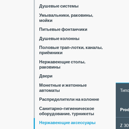
Душевые системы
Умывальники, раковины,
мойки
Питьевые фонтанчики
Душевые колонны
Половые трап-лотки, каналы,
приёмники
Нержавеющие столы,
раковины
Двери
Монетные и жетонные
Тип
автоматы
Распределители на колонне
Санитарно-гигиеническое
Prod
оборудование, турникеты
Нержавеющие аксессуары
Z 30