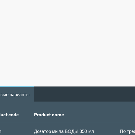
овые варианты
uct code
Product name
1
Дозатор мыла БОДЫ 350 мл
По тре