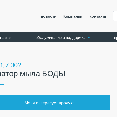
новости
kомпания
контакты
а заказ
обслуживание и поддержка
п
1, Z 302
затор мыла БОДЫ
Меня интересует продукт