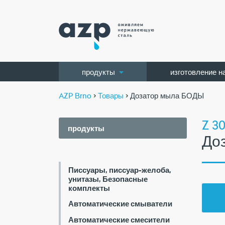
продукты
изготовление н
AZP Brno
>
Товары
> Дозатор мыла БОДЫ
Z 30
продукты
До
Писсуары, писсуар-желоба,
унитазы, Безопасные
комплекты
Автоматические смыватели
Автоматические смесители