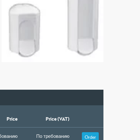
Price
Price (VAT)
бованию
По требованию
Order