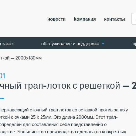
новости
kомпания
контакты
а заказ
обслуживание и поддержка
п
еткой — 2000х180мм
01
очный трап-лоток с решеткой —
нержавеющий сточный трап лоток со вставкой против запаху
ткой с очками 25 х 25мм. Эго длина 2000мм. Этот трап-
определён для составления себе представления о
водстве. Большинство производства сделана по конкретных