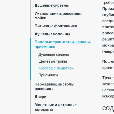
требов
Душевые системы
Произ
Умывальники, раковины,
глуби
мойки
соеди
Питьевые фонтанчики
проти
присо
Душевые колонны
решит
Половые трап-лотки, каналы,
мокра
приёмники
(напр
Душевые каналы
Щелевые трапы
Пошли
срочн
Желоба с решеткой
Приёмники
Tрап-л
заявле
Нержавеющие столы,
раковины
нержа
консер
Двери
Монетные и жетонные
сод
автоматы