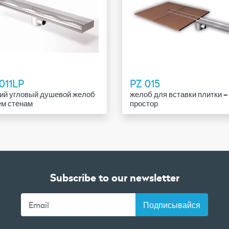
011LP
PZ 015
ий угловый душевой желоб
желоб для вставки плитки –
ём стенам
простор
Subscribe to our newsletter