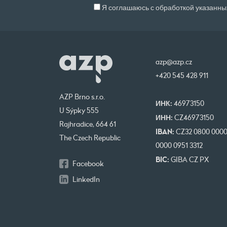
Я соглашаюсь с обработкой указанных
azp@azp.cz
+420 545 428 911
AZP Brno s.r.o.
ИНК:
46973150
U Sýpky 555
ИНН:
CZ46973150
Rajhradice, 664 61
IBAN:
CZ32 0800 000
The Czech Republic
0000 0951 3312
BIC:
GIBA CZ PX
Facebook
LinkedIn