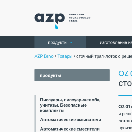
продукты
изготовление н
AZP Brno
>
Товары
> сточный трап-лоток с реш
OZ 
продукты
ст
Писсуары, писсуар-желоба,
унитазы, Безопасные
OZ 01
комплекты
и решё
Автоматические смыватели
лоток 
произ
Автоматические смесители