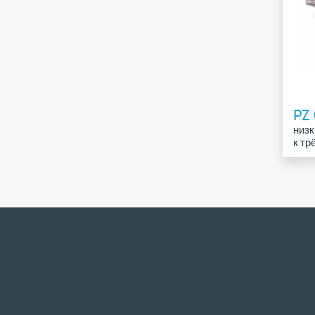
PZ 
низк
к тр