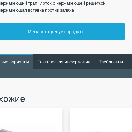
нержавеющий трап -лоток c нержавеющей решеткой
нержавеющая вставка против запаха
Меня интересует продукт
овые варианты
Техническая информация
Требования
хожие