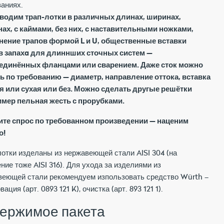
аниях.
водим трап-лотки в различных длинах, ширинах,
нах, с каймами, без них, с наставительными ножками,
нение трапов формой L и U, общественные вставки
в запахa для длиннших сточных систем —
единённых фланцами или сварением. Даже сток можно
ь по требованию — диаметр, направление оттока, вставка
я или сухая или без. Можно сделать другые решётки
имер пельная жесть с прорубками.
те спрос по требованном произведении — наценим
о!
отки изделаны из нержавеющей стали AISI 304 (на
ние тоже AISI 316). Для ухода за изделиями из
веющей стали рекомендуем изпользовать средство Würth –
вация (арт. 0893 121 K), очистка (арт. 893 121 1).
ержимое пакета