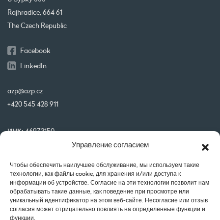
Rajhradice, 664 61
The Czech Republic
Facebook
LinkedIn
azp@azp.cz
+420 545 428 911
ИНК:
46973150
Управление согласием
ИНН:
CZ46973150
IBAN:
CZ32 0800 0000 0000 0951 3312
Чтобы обеспечить наилучшее обслуживание, мы используем такие
BIC:
GIBA CZ PX
технологии, как файлы cookie, для хранения и/или доступа к
информации об устройстве. Согласие на эти технологии позволит нам
обрабатывать такие данные, как поведение при просмотре или
Наши проекты финансируются совместно ЕС
уникальный идентификатор на этом веб-сайте. Несогласие или отзыв
согласия может отрицательно повлиять на определенные функции и
функции.