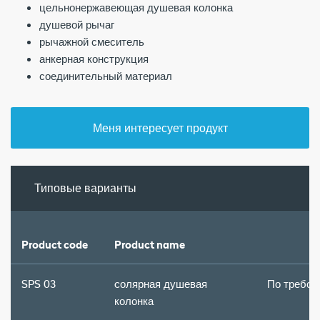
цельнонержавеющая душевая колонка
душевой рычаг
рычажной смеситель
анкерная конструкция
соединительный материал
Меня интересует продукт
Типовые варианты
Product code
Product name
SPS 03
cолярная душевая
По требов
колонка